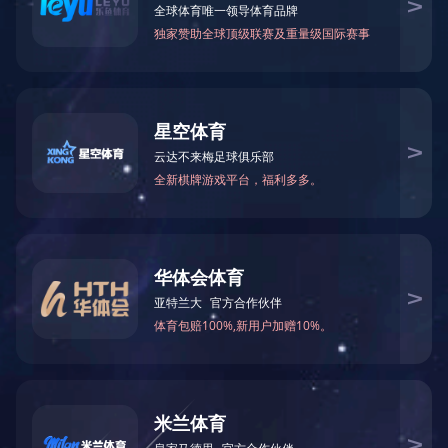
公司简介
资质荣誉
人才招聘
服务支持
半岛（中国）
服务支持
分类：
关于我们
发布时间：
2020-06-18 00:00:00
访问量：
0
概要:
概要: